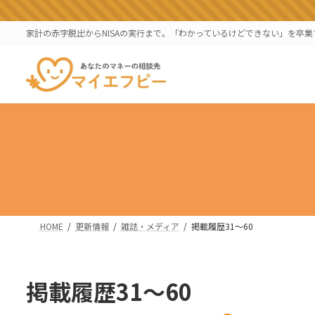
コ
ナ
ン
ビ
家計の赤字脱出からNISAの実行まで。「わかっているけどできない」を卒
テ
ゲ
ン
ー
ツ
シ
へ
ョ
ス
ン
キ
に
ッ
移
プ
動
HOME
更新情報
雑誌・メディア
掲載履歴31～60
掲載履歴31～60