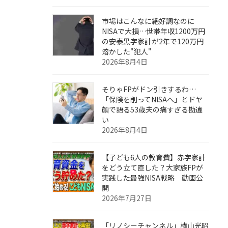
市場はこんなに絶好調なのに
NISAで大損…世帯年収1200万円
の安泰黒字家計が2年で120万円
溶かした"犯人"
2026年8月4日
そりゃFPがドン引きするわ…
「保険を削ってNISAへ」とドヤ
顔で語る53歳夫の痛すぎる勘違
い
2026年8月4日
【子ども6人の教育費】赤字家計
をどう立て直した？大家族FPが
実践した最強NISA戦略 動画公
開
2026年7月27日
「リノシーチャンネル」横山光昭