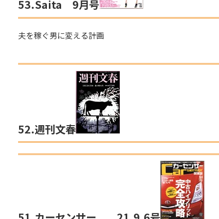
53.
Saita 9月号
夫を稼ぐ男に変える計画
52.
週刊文春
51.
カーセンサー
21.9.6号