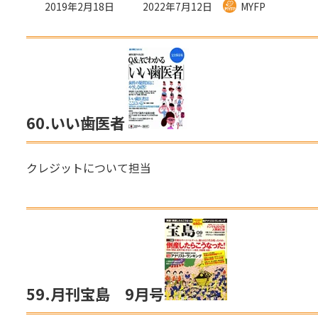
最
2019年2月18日
2022年7月12日
MYFP
終
更
新
日
時
:
60.
いい歯医者
クレジットについて担当
59.
月刊宝島 9月号