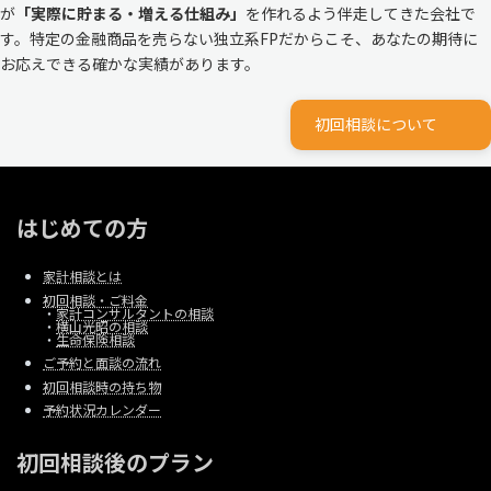
が
「実際に貯まる・増える仕組み」
を作れるよう伴走してきた会社で
す。特定の金融商品を売らない独立系FPだからこそ、あなたの期待に
お応えできる確かな実績があります。
初回相談について
はじめての方
家計相談とは
初回相談・ご料金
・
家計コンサルタントの相談
・
横山光昭の相談
・
生命保険相談
ご予約と面談の流れ
初回相談時の持ち物
予約状況カレンダー
初回相談後のプラン