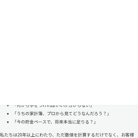
家計管理・資産形成は一人で悩まずにご相談くださ
い
「お金のことは周りに相談しにくい……」 これは私たち日本人にとて
も多い、ごく自然な気持ちです。「自分の家計状況を人に見せるなんて
恥ずかしい」と思われる方もいらっしゃいますが、決してそんなことは
ありません。
株式会社マイエフピーは、これまでに
30,000件を超えるお客様のリア
ルな家計
と向き合ってきました。
「何から手をつければいいか分からない」
「うちの家計簿、プロから見てどうなんだろう？」
「今の貯金ペースで、将来本当に足りる？」
私たちは20年以上にわたり、ただ数値を計算するだけでなく、お客様