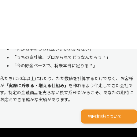
も多い、ごく自然な気持ちです。「自分の家計状況を人に見せるなんて
恥ずかしい」と思われる方もいらっしゃいますが、決してそんなことは
ありません。
株式会社マイエフピーは、これまでに
30,000件を超えるお客様のリア
ルな家計
と向き合ってきました。
「何から手をつければいいか分からない」
「うちの家計簿、プロから見てどうなんだろう？」
「今の貯金ペースで、将来本当に足りる？」
私たちは20年以上にわたり、ただ数値を計算するだけでなく、お客様
が
「実際に貯まる・増える仕組み」
を作れるよう伴走してきた会社で
す。特定の金融商品を売らない独立系FPだからこそ、あなたの期待に
お応えできる確かな実績があります。
初回相談について