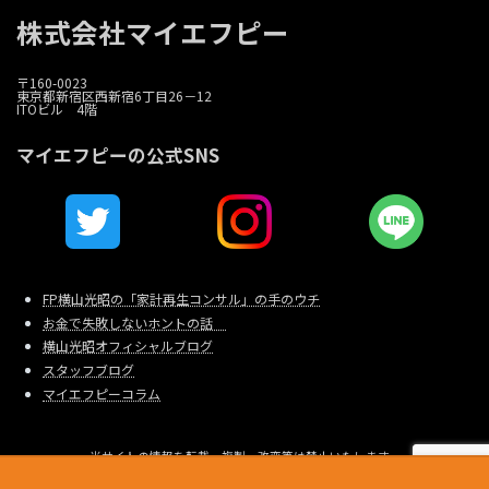
株式会社マイエフピー
〒160-0023
東京都新宿区西新宿6丁目26－12
ITOビル 4階
マイエフピーの公式SNS
FP横山光昭の「家計再生コンサル」の手のウチ
お金で失敗しないホントの話
横山光昭オフィシャルブログ
スタッフブログ
マイエフピーコラム
当サイトの情報を転載、複製、改変等は禁止いたします。
Copyright © 家計相談・家計再生のマイエフピー All Rights Reserved.