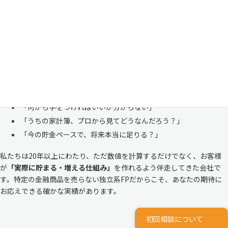
「お金のことは周りに相談しにくい……」 これは私たち日本人にとて
も多い、ごく自然な気持ちです。「自分の家計状況を人に見せるなんて
恥ずかしい」と思われる方もいらっしゃいますが、決してそんなことは
ありません。
株式会社マイエフピーは、これまでに
30,000件を超えるお客様のリア
ルな家計
と向き合ってきました。
「何から手をつければいいか分からない」
「うちの家計簿、プロから見てどうなんだろう？」
「今の貯金ペースで、将来本当に足りる？」
私たちは20年以上にわたり、ただ数値を計算するだけでなく、お客様
が
「実際に貯まる・増える仕組み」
を作れるよう伴走してきた会社で
す。特定の金融商品を売らない独立系FPだからこそ、あなたの期待に
お応えできる確かな実績があります。
初回相談について