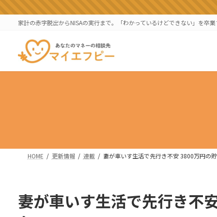
コ
ナ
ン
ビ
家計の赤字脱出からNISAの実行まで。「わかっているけどできない」を卒
テ
ゲ
ン
ー
ツ
シ
へ
ョ
ス
ン
キ
に
ッ
移
プ
動
HOME
更新情報
連載
妻が車いす生活で先行き不安 3800万円の
妻が車いす生活で先行き不安 