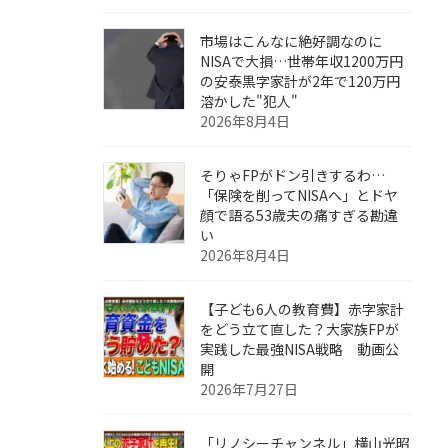
市場はこんなに絶好調なのに
NISAで大損…世帯年収1200万円
の安泰黒字家計が2年で120万円
溶かした"犯人"
2026年8月4日
そりゃFPがドン引きするわ…
「保険を削ってNISAへ」とドヤ
顔で語る53歳夫の痛すぎる勘違
い
2026年8月4日
【子ども6人の教育費】赤字家計
をどう立て直した？大家族FPが
実践した最強NISA戦略 動画公
開
2026年7月27日
「リノシーチャンネル」横山光昭