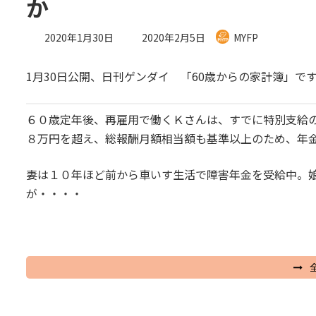
か
最
2020年1月30日
2020年2月5日
MYFP
終
更
1月30日公開、日刊ゲンダイ 「60歳からの家計簿」で
新
日
時
６０歳定年後、再雇用で働くＫさんは、すでに特別支給
:
８万円を超え、総報酬月額相当額も基準以上のため、年
妻は１０年ほど前から車いす生活で障害年金を受給中。
が・・・・