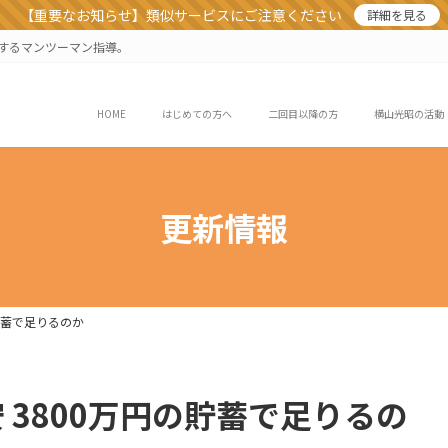
【重要なお知らせ】類似サービスにご注意ください
詳細を見る
業するマンツーマン指導。
HOME
はじめての方へ
二回目以降の方
横山光昭の活動
更新情報
貯蓄で足りるのか
3800万円の貯蓄で足りるの