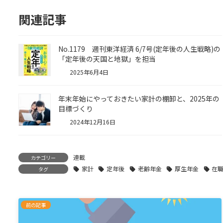
関連記事
No.1179 週刊東洋経済 6/7号(定年後の人生戦略)の
「定年後の天国と地獄」を担当
2025年6月4日
年末年始にやっておきたい家計の棚卸と、2025年の
目標づくり
2024年12月16日
連載
カテゴリー
家計
定年後
老齢年金
厚生年金
在
タグ
前の記事