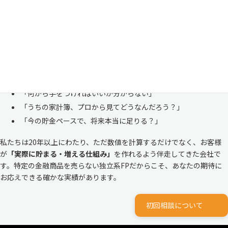
「お金のことは周りに相談しにくい……」 これは私たち日本人にとて
も多い、ごく自然な気持ちです。「自分の家計状況を人に見せるなんて
恥ずかしい」と思われる方もいらっしゃいますが、決してそんなことは
ありません。
株式会社マイエフピーは、これまでに
30,000件を超えるお客様のリア
ルな家計
と向き合ってきました。
「何から手をつければいいか分からない」
「うちの家計簿、プロから見てどうなんだろう？」
「今の貯金ペースで、将来本当に足りる？」
私たちは20年以上にわたり、ただ数値を計算するだけでなく、お客様
が
「実際に貯まる・増える仕組み」
を作れるよう伴走してきた会社で
す。特定の金融商品を売らない独立系FPだからこそ、あなたの期待に
お応えできる確かな実績があります。
初回相談について