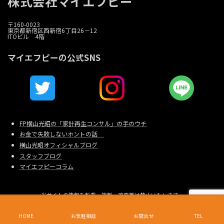
株式会社マイエフピー
〒160-0023
東京都新宿区西新宿6丁目26－12
ITOビル 4階
マイエフピーの公式SNS
FP横山光昭の「家計再生コンサル」の手のウチ
お金で失敗しないホントの話
横山光昭オフィシャルブログ
スタッフブログ
マイエフピーコラム
当サイトの情報を転載、複製、改変等は禁止いたします。
Copyright © 家計相談・家計再生のマイエフピー All Rights Reserved.
東京都新宿区西新宿6-26-12 I.T.Oビル4F 電話（代表）：03-6279-1570
HOME
お気軽相談
お問合せ
TEL