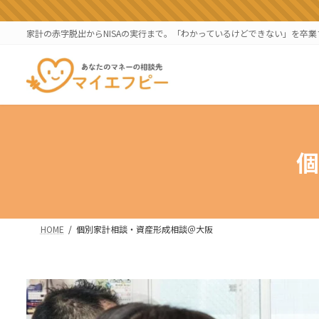
コ
ナ
ン
ビ
家計の赤字脱出からNISAの実行まで。「わかっているけどできない」を卒
テ
ゲ
ン
ー
ツ
シ
へ
ョ
ス
ン
キ
に
ッ
移
個
プ
動
HOME
個別家計相談・資産形成相談＠大阪