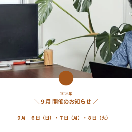
2026年
＼９月 開催のお知らせ ／
９月 ６日（日）・７日（月）・８日（火）