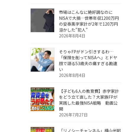
市場はこんなに絶好調なのに
NISAで大損…世帯年収1200万円
の安泰黒字家計が2年で120万円
溶かした"犯人"
2026年8月4日
そりゃFPがドン引きするわ…
「保険を削ってNISAへ」とドヤ
顔で語る53歳夫の痛すぎる勘違
い
2026年8月4日
【子ども6人の教育費】赤字家計
をどう立て直した？大家族FPが
実践した最強NISA戦略 動画公
開
2026年7月27日
「リノシーチャンネル」横山光昭