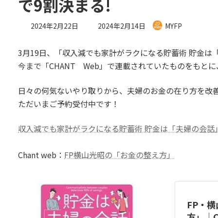
で9割決まる!
最
2024年2月22日
2024年2月14日
MYFP
終
更
3月19日、「収入減でも家計がラクになる貯蓄術 貯金は
新
日
今まで「CHANT Web」で連載されていたものをもと
時
:
日々の何気ないやり取りから、夫婦のお金の在り方を改
ただいまご予約受付中です！
収入減でも家計がラクになる貯蓄術 貯金は「夫婦の会話」
Chant web：
FP横山光昭の「お金の整え方」
FP・
方」｜C