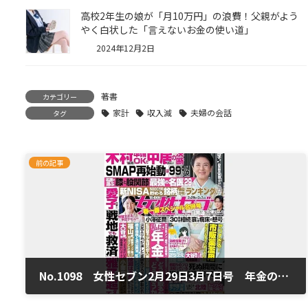
高校2年生の娘が「月10万円」の浪費！父親がよう
やく白状した「言えないお金の使い道」
2024年12月2日
著書
カテゴリー
家計
収入減
夫婦の会話
タグ
前の記事
No.1098 女性セブン2月29日3月7日号 年金の受け取り
2024年2月16日