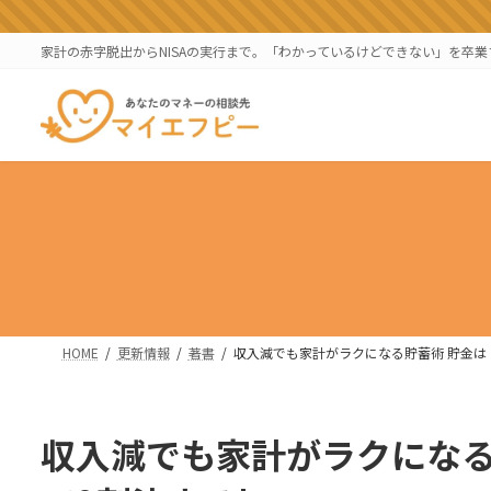
コ
ナ
ン
ビ
家計の赤字脱出からNISAの実行まで。「わかっているけどできない」を卒
テ
ゲ
ン
ー
ツ
シ
へ
ョ
ス
ン
キ
に
ッ
移
プ
動
HOME
更新情報
著書
収入減でも家計がラクになる貯蓄術 貯金は
収入減でも家計がラクになる