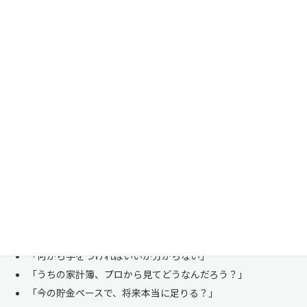
家計管理・資産形成は一人で悩まずにご相談くださ
い
「お金のことは周りに相談しにくい……」 これは私たち日本人にとて
も多い、ごく自然な気持ちです。「自分の家計状況を人に見せるなんて
恥ずかしい」と思われる方もいらっしゃいますが、決してそんなことは
ありません。
株式会社マイエフピーは、これまでに
30,000件を超えるお客様のリア
ルな家計
と向き合ってきました。
「何から手をつければいいか分からない」
「うちの家計簿、プロから見てどうなんだろう？」
「今の貯金ペースで、将来本当に足りる？」