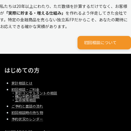
私たちは20年以上にわたり、ただ数値を計算するだけでなく、お客様
が
「実際に貯まる・増える仕組み」
を作れるよう伴走してきた会社で
す。特定の金融商品を売らない独立系FPだからこそ、あなたの期待に
お応えできる確かな実績があります。
初回相談について
はじめての方
家計相談とは
初回相談・ご料金
・
家計コンサルタントの相談
・
横山光昭の相談
・
生命保険相談
ご予約と面談の流れ
初回相談時の持ち物
予約状況カレンダー