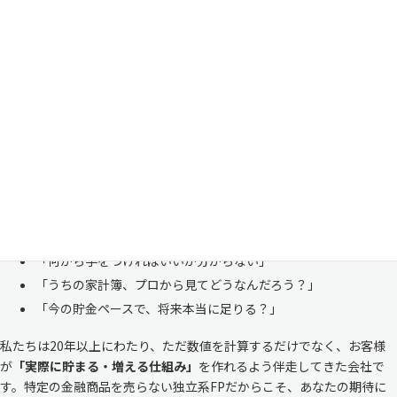
家計管理・資産形成は一人で悩まずにご相談くださ
い
「お金のことは周りに相談しにくい……」 これは私たち日本人にとて
も多い、ごく自然な気持ちです。「自分の家計状況を人に見せるなんて
恥ずかしい」と思われる方もいらっしゃいますが、決してそんなことは
ありません。
株式会社マイエフピーは、これまでに
30,000件を超えるお客様のリア
ルな家計
と向き合ってきました。
「何から手をつければいいか分からない」
「うちの家計簿、プロから見てどうなんだろう？」
「今の貯金ペースで、将来本当に足りる？」
私たちは20年以上にわたり、ただ数値を計算するだけでなく、お客様
が
「実際に貯まる・増える仕組み」
を作れるよう伴走してきた会社で
す。特定の金融商品を売らない独立系FPだからこそ、あなたの期待に