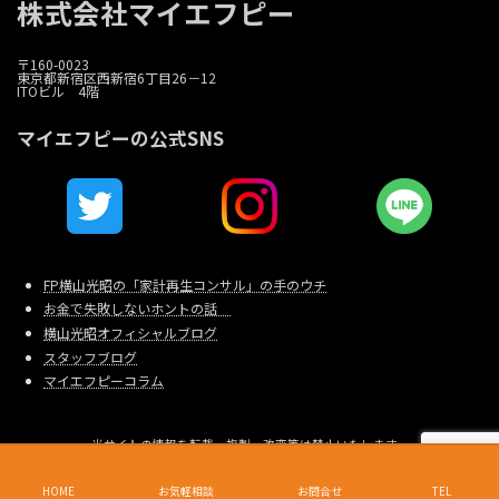
株式会社マイエフピー
〒160-0023
東京都新宿区西新宿6丁目26－12
ITOビル 4階
マイエフピーの公式SNS
FP横山光昭の「家計再生コンサル」の手のウチ
お金で失敗しないホントの話
横山光昭オフィシャルブログ
スタッフブログ
マイエフピーコラム
当サイトの情報を転載、複製、改変等は禁止いたします。
Copyright © 家計相談・家計再生のマイエフピー All Rights Reserved.
東京都新宿区西新宿6-26-12 I.T.Oビル4F 電話（代表）：03-6279-1570
HOME
お気軽相談
お問合せ
TEL