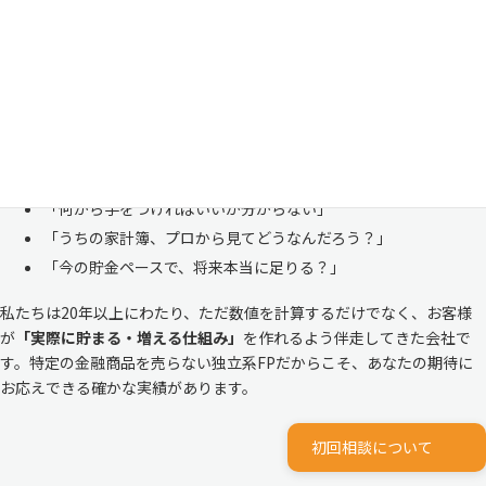
「お金のことは周りに相談しにくい……」 これは私たち日本人にとて
も多い、ごく自然な気持ちです。「自分の家計状況を人に見せるなんて
恥ずかしい」と思われる方もいらっしゃいますが、決してそんなことは
ありません。
株式会社マイエフピーは、これまでに
30,000件を超えるお客様のリア
ルな家計
と向き合ってきました。
「何から手をつければいいか分からない」
「うちの家計簿、プロから見てどうなんだろう？」
「今の貯金ペースで、将来本当に足りる？」
私たちは20年以上にわたり、ただ数値を計算するだけでなく、お客様
が
「実際に貯まる・増える仕組み」
を作れるよう伴走してきた会社で
す。特定の金融商品を売らない独立系FPだからこそ、あなたの期待に
お応えできる確かな実績があります。
初回相談について