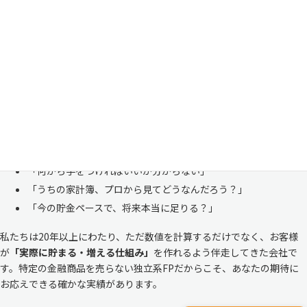
い
「お金のことは周りに相談しにくい……」 これは私たち日本人にとて
も多い、ごく自然な気持ちです。「自分の家計状況を人に見せるなんて
恥ずかしい」と思われる方もいらっしゃいますが、決してそんなことは
ありません。
株式会社マイエフピーは、これまでに
30,000件を超えるお客様のリア
ルな家計
と向き合ってきました。
「何から手をつければいいか分からない」
「うちの家計簿、プロから見てどうなんだろう？」
「今の貯金ペースで、将来本当に足りる？」
私たちは20年以上にわたり、ただ数値を計算するだけでなく、お客様
が
「実際に貯まる・増える仕組み」
を作れるよう伴走してきた会社で
す。特定の金融商品を売らない独立系FPだからこそ、あなたの期待に
お応えできる確かな実績があります。