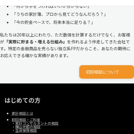
「何から手をつければいいか分からない」
「うちの家計簿、プロから見てどうなんだろう？」
「今の貯金ペースで、将来本当に足りる？」
私たちは20年以上にわたり、ただ数値を計算するだけでなく、お客様
が
「実際に貯まる・増える仕組み」
を作れるよう伴走してきた会社で
す。特定の金融商品を売らない独立系FPだからこそ、あなたの期待に
お応えできる確かな実績があります。
初回相談について
はじめての方
家計相談とは
初回相談・ご料金
・
家計コンサルタントの相談
・
横山光昭の相談
・
生命保険相談