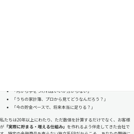
家計管理・資産形成は一人で悩まずにご相談くださ
い
「お金のことは周りに相談しにくい……」 これは私たち日本人にとて
も多い、ごく自然な気持ちです。「自分の家計状況を人に見せるなんて
恥ずかしい」と思われる方もいらっしゃいますが、決してそんなことは
ありません。
株式会社マイエフピーは、これまでに
30,000件を超えるお客様のリア
ルな家計
と向き合ってきました。
「何から手をつければいいか分からない」
「うちの家計簿、プロから見てどうなんだろう？」
「今の貯金ペースで、将来本当に足りる？」
私たちは20年以上にわたり、ただ数値を計算するだけでなく、お客様
が
「実際に貯まる・増える仕組み」
を作れるよう伴走してきた会社で
す。特定の金融商品を売らない独立系FPだからこそ、あなたの期待に