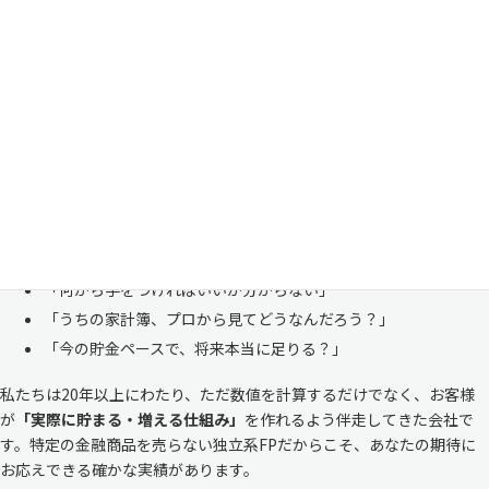
家計管理・資産形成は一人で悩まずにご相談くださ
い
「お金のことは周りに相談しにくい……」 これは私たち日本人にとて
も多い、ごく自然な気持ちです。「自分の家計状況を人に見せるなんて
恥ずかしい」と思われる方もいらっしゃいますが、決してそんなことは
ありません。
株式会社マイエフピーは、これまでに
30,000件を超えるお客様のリア
ルな家計
と向き合ってきました。
「何から手をつければいいか分からない」
「うちの家計簿、プロから見てどうなんだろう？」
「今の貯金ペースで、将来本当に足りる？」
私たちは20年以上にわたり、ただ数値を計算するだけでなく、お客様
が
「実際に貯まる・増える仕組み」
を作れるよう伴走してきた会社で
す。特定の金融商品を売らない独立系FPだからこそ、あなたの期待に
お応えできる確かな実績があります。