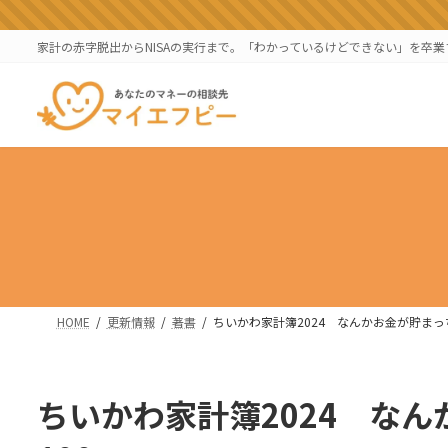
コ
ナ
ン
ビ
家計の赤字脱出からNISAの実行まで。「わかっているけどできない」を卒
テ
ゲ
ン
ー
ツ
シ
へ
ョ
ス
ン
キ
に
ッ
移
プ
動
HOME
更新情報
著書
ちいかわ家計簿2024 なんかお金が貯まっ
ちいかわ家計簿2024 な