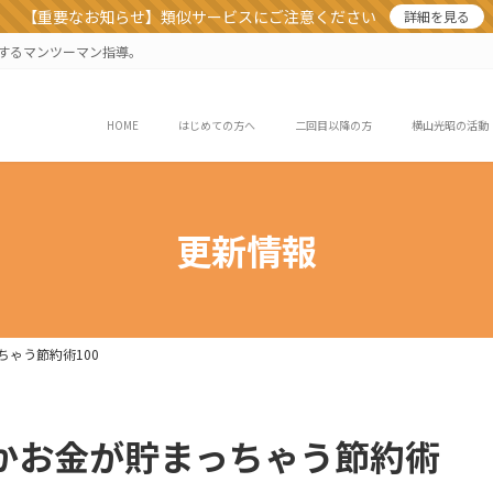
【重要なお知らせ】類似サービスにご注意ください
詳細を見る
業するマンツーマン指導。
HOME
はじめての方へ
二回目以降の方
横山光昭の活動
更新情報
ちゃう節約術100
んかお金が貯まっちゃう節約術