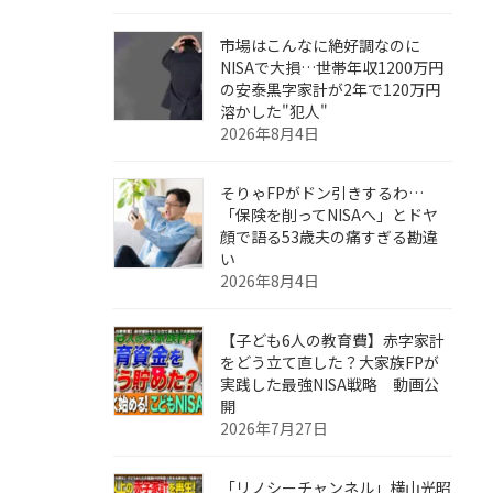
市場はこんなに絶好調なのに
NISAで大損…世帯年収1200万円
の安泰黒字家計が2年で120万円
溶かした"犯人"
2026年8月4日
そりゃFPがドン引きするわ…
「保険を削ってNISAへ」とドヤ
顔で語る53歳夫の痛すぎる勘違
い
2026年8月4日
【子ども6人の教育費】赤字家計
をどう立て直した？大家族FPが
実践した最強NISA戦略 動画公
開
2026年7月27日
「リノシーチャンネル」横山光昭