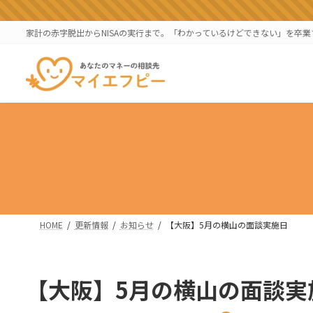
コ
ナ
ン
ビ
家計の赤字脱出からNISAの実行まで。「わかっているけどできない」を卒
テ
ゲ
ン
ー
ツ
シ
へ
ョ
ス
ン
キ
に
ッ
移
プ
動
HOME
更新情報
お知らせ
【大阪】5月の横山の面談実施日
【大阪】5月の横山の面談実