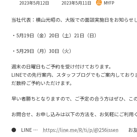
最
2023年5月12日
2023年5月11日
MYFP
終
更
当社代表：横山光昭の、大阪での面談実施日をお知らせ
新
日
時
・5月19日（金）20日（土）21日（日）
:
・5月29日（月）30日（火）
週末の日曜日もご予約を受け付けております。
LINEでの先行案内、スタッフブログでもご案内してお
だ数枠ご予約いただけます。
早い者勝ちとなりますので、ご予定の合う方はぜひ、こ
お問合せ、お申し込みは以下の方法を、お気軽にご利用
● LINE …
https://line.me/R/ti/p/@256issen
お友達