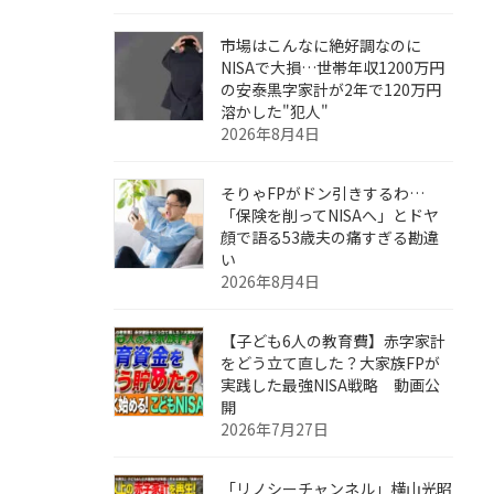
市場はこんなに絶好調なのに
NISAで大損…世帯年収1200万円
の安泰黒字家計が2年で120万円
溶かした"犯人"
2026年8月4日
そりゃFPがドン引きするわ…
「保険を削ってNISAへ」とドヤ
顔で語る53歳夫の痛すぎる勘違
い
2026年8月4日
【子ども6人の教育費】赤字家計
をどう立て直した？大家族FPが
実践した最強NISA戦略 動画公
開
2026年7月27日
「リノシーチャンネル」横山光昭