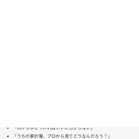
家計管理・資産形成は一人で悩まずにご相談くださ
い
「お金のことは周りに相談しにくい……」 これは私たち日本人にとて
も多い、ごく自然な気持ちです。「自分の家計状況を人に見せるなんて
恥ずかしい」と思われる方もいらっしゃいますが、決してそんなことは
ありません。
株式会社マイエフピーは、これまでに
30,000件を超えるお客様のリア
ルな家計
と向き合ってきました。
「何から手をつければいいか分からない」
「うちの家計簿、プロから見てどうなんだろう？」