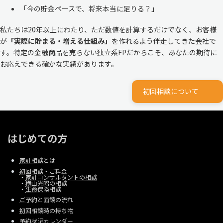
「今の貯金ペースで、将来本当に足りる？」
私たちは20年以上にわたり、ただ数値を計算するだけでなく、お客様
が
「実際に貯まる・増える仕組み」
を作れるよう伴走してきた会社で
す。特定の金融商品を売らない独立系FPだからこそ、あなたの期待に
お応えできる確かな実績があります。
初回相談について
はじめての方
家計相談とは
初回相談・ご料金
・
家計コンサルタントの相談
・
横山光昭の相談
・
生命保険相談
ご予約と面談の流れ
初回相談時の持ち物
予約状況カレンダー