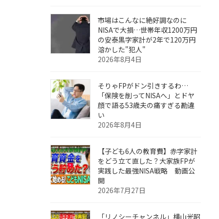
市場はこんなに絶好調なのに
NISAで大損…世帯年収1200万円
の安泰黒字家計が2年で120万円
溶かした"犯人"
2026年8月4日
そりゃFPがドン引きするわ…
「保険を削ってNISAへ」とドヤ
顔で語る53歳夫の痛すぎる勘違
い
2026年8月4日
【子ども6人の教育費】赤字家計
をどう立て直した？大家族FPが
実践した最強NISA戦略 動画公
開
2026年7月27日
「リノシーチャンネル」横山光昭