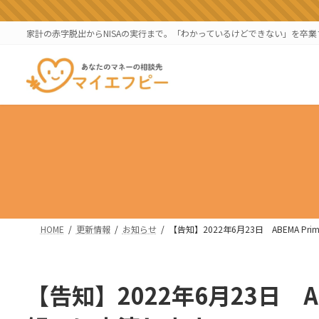
コ
ナ
ン
ビ
家計の赤字脱出からNISAの実行まで。「わかっているけどできない」を卒
テ
ゲ
ン
ー
ツ
シ
へ
ョ
ス
ン
キ
に
ッ
移
プ
動
HOME
更新情報
お知らせ
【告知】2022年6月23日 ABEMA 
【告知】2022年6月23日 A