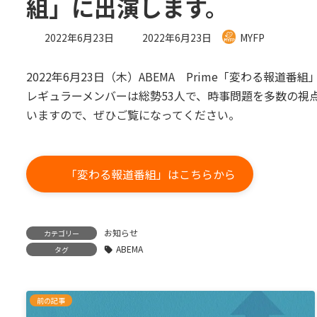
組」に出演します。
最
2022年6月23日
2022年6月23日
MYFP
終
更
2022年6月23日（木）ABEMA Prime「変わる報道
新
日
レギュラーメンバーは総勢53人で、時事問題を多数の視
時
いますので、ぜひご覧になってください。
:
「変わる報道番組」はこちらから
お知らせ
カテゴリー
ABEMA
タグ
前の記事