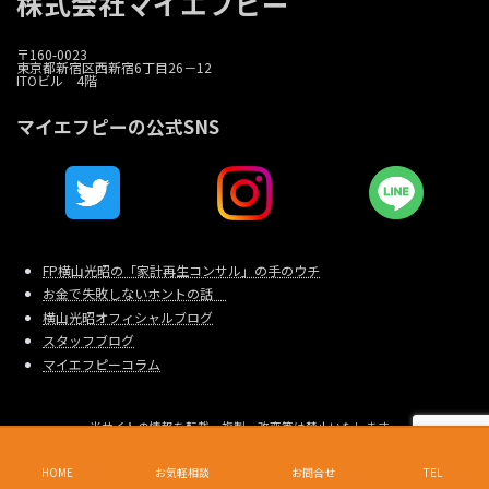
株式会社マイエフピー
〒160-0023
東京都新宿区西新宿6丁目26－12
ITOビル 4階
マイエフピーの公式SNS
FP横山光昭の「家計再生コンサル」の手のウチ
お金で失敗しないホントの話
横山光昭オフィシャルブログ
スタッフブログ
マイエフピーコラム
当サイトの情報を転載、複製、改変等は禁止いたします。
Copyright © 家計相談・家計再生のマイエフピー All Rights Reserved.
東京都新宿区西新宿6-26-12 I.T.Oビル4F 電話（代表）：03-6279-1570
HOME
お気軽相談
お問合せ
TEL