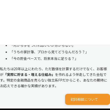
「お金のことは周りに相談しにくい……」 これは私たち日本人にとて
も多い、ごく自然な気持ちです。「自分の家計状況を人に見せるなんて
恥ずかしい」と思われる方もいらっしゃいますが、決してそんなことは
ありません。
株式会社マイエフピーは、これまでに
30,000件を超えるお客様のリア
ルな家計
と向き合ってきました。
「何から手をつければいいか分からない」
「うちの家計簿、プロから見てどうなんだろう？」
「今の貯金ペースで、将来本当に足りる？」
私たちは20年以上にわたり、ただ数値を計算するだけでなく、お客様
が
「実際に貯まる・増える仕組み」
を作れるよう伴走してきた会社で
す。特定の金融商品を売らない独立系FPだからこそ、あなたの期待に
お応えできる確かな実績があります。
初回相談について