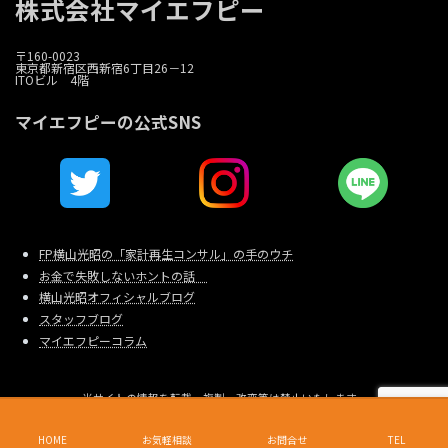
株式会社マイエフピー
〒160-0023
東京都新宿区西新宿6丁目26－12
ITOビル 4階
マイエフピーの公式SNS
FP横山光昭の「家計再生コンサル」の手のウチ
お金で失敗しないホントの話
横山光昭オフィシャルブログ
スタッフブログ
マイエフピーコラム
当サイトの情報を転載、複製、改変等は禁止いたします。
Copyright © 家計相談・家計再生のマイエフピー All Rights Reserved.
東京都新宿区西新宿6-26-12 I.T.Oビル4F 電話（代表）：03-6279-1570
HOME
お気軽相談
お問合せ
TEL