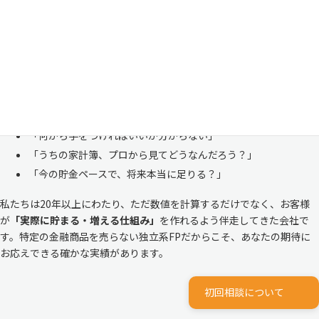
「お金のことは周りに相談しにくい……」 これは私たち日本人にとて
も多い、ごく自然な気持ちです。「自分の家計状況を人に見せるなんて
恥ずかしい」と思われる方もいらっしゃいますが、決してそんなことは
ありません。
株式会社マイエフピーは、これまでに
30,000件を超えるお客様のリア
ルな家計
と向き合ってきました。
「何から手をつければいいか分からない」
「うちの家計簿、プロから見てどうなんだろう？」
「今の貯金ペースで、将来本当に足りる？」
私たちは20年以上にわたり、ただ数値を計算するだけでなく、お客様
が
「実際に貯まる・増える仕組み」
を作れるよう伴走してきた会社で
す。特定の金融商品を売らない独立系FPだからこそ、あなたの期待に
お応えできる確かな実績があります。
初回相談について