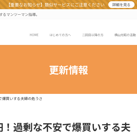
【重要なお知らせ】類似サービスにご注意ください
詳細を見る
業するマンツーマン指導。
HOME
はじめての方へ
二回目以降の方
横山光昭の活動
更新情報
で爆買いする夫婦の危うさ
円！過剰な不安で爆買いする夫