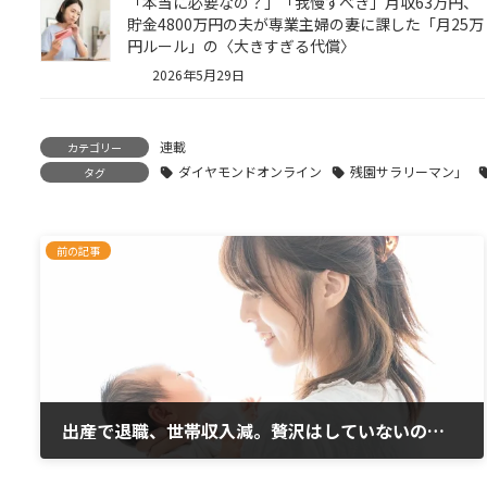
「本当に必要なの？」「我慢すべき」月収63万円、
貯金4800万円の夫が専業主婦の妻に課した「月25万
円ルール」の〈大きすぎる代償〉
2026年5月29日
連載
カテゴリー
ダイヤモンドオンライン
残園サラリーマン」
タグ
前の記事
出産で退職、世帯収入減。贅沢はしていないのに毎月赤字に…
2020年5月17日