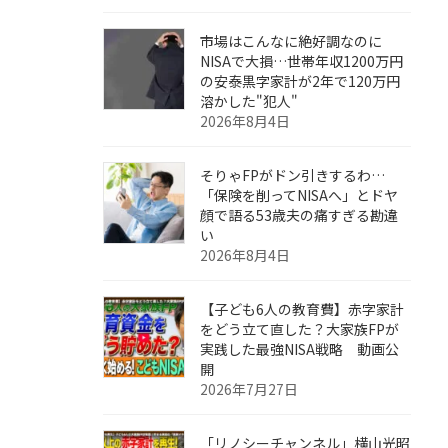
市場はこんなに絶好調なのに
NISAで大損…世帯年収1200万円
の安泰黒字家計が2年で120万円
溶かした"犯人"
2026年8月4日
そりゃFPがドン引きするわ…
「保険を削ってNISAへ」とドヤ
顔で語る53歳夫の痛すぎる勘違
い
2026年8月4日
【子ども6人の教育費】赤字家計
をどう立て直した？大家族FPが
実践した最強NISA戦略 動画公
開
2026年7月27日
「リノシーチャンネル」横山光昭