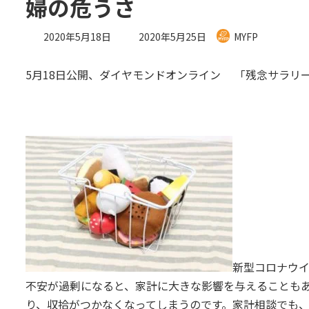
婦の危うさ
最
2020年5月18日
2020年5月25日
MYFP
終
更
5月18日公開、ダイヤモンドオンライン 「残念サラリ
新
日
時
:
新型コロナウ
不安が過剰になると、家計に大きな影響を与えることも
り、収拾がつかなくなってしまうのです。家計相談でも、