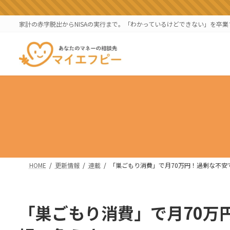
コ
ナ
ン
ビ
家計の赤字脱出からNISAの実行まで。「わかっているけどできない」を卒
テ
ゲ
ン
ー
ツ
シ
へ
ョ
ス
ン
キ
に
ッ
移
プ
動
HOME
更新情報
連載
「巣ごもり消費」で月70万円！過剰な不安
「巣ごもり消費」で月70万