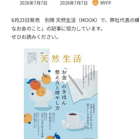
最
2026年7月7日
2026年7月7日
MYFP
終
更
6月23日発売 別冊 天然生活（MOOK）で、弊社代表
新
日
なお金のこと」の記事に協力しています。
時
ぜひお読みください。
: