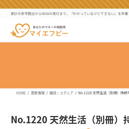
コ
ナ
ン
ビ
家計の赤字脱出からNISAの実行まで。「わかっているけどできない」を卒
テ
ゲ
ン
ー
ツ
シ
へ
ョ
ス
ン
キ
に
ッ
移
プ
動
HOME
更新情報
雑誌・メディア
No.1220 天然生活（別冊）持
No.1220 天然生活（別冊