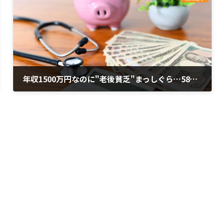
年収1500万円なのに"老後貧乏"まっしぐら…58歳夫婦の家計を蝕み寿命を縮めた｢13本｣の正体
2026年7月7日