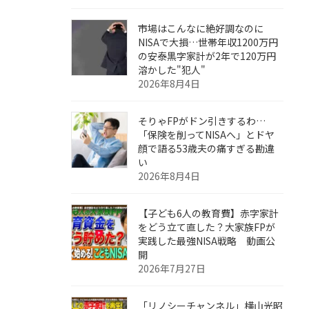
市場はこんなに絶好調なのに
NISAで大損…世帯年収1200万円
の安泰黒字家計が2年で120万円
溶かした"犯人"
2026年8月4日
そりゃFPがドン引きするわ…
「保険を削ってNISAへ」とドヤ
顔で語る53歳夫の痛すぎる勘違
い
2026年8月4日
【子ども6人の教育費】赤字家計
をどう立て直した？大家族FPが
実践した最強NISA戦略 動画公
開
2026年7月27日
「リノシーチャンネル」横山光昭