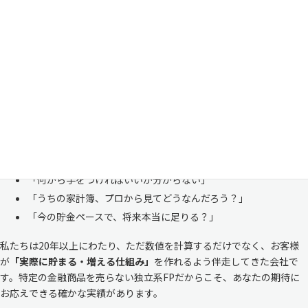
い
「お金のことは周りに相談しにくい……」 これは私たち日本人にとて
も多い、ごく自然な気持ちです。「自分の家計状況を人に見せるなんて
恥ずかしい」と思われる方もいらっしゃいますが、決してそんなことは
ありません。
株式会社マイエフピーは、これまでに
30,000件を超えるお客様のリア
ルな家計
と向き合ってきました。
「何から手をつければいいか分からない」
「うちの家計簿、プロから見てどうなんだろう？」
「今の貯金ペースで、将来本当に足りる？」
私たちは20年以上にわたり、ただ数値を計算するだけでなく、お客様
が
「実際に貯まる・増える仕組み」
を作れるよう伴走してきた会社で
す。特定の金融商品を売らない独立系FPだからこそ、あなたの期待に
お応えできる確かな実績があります。