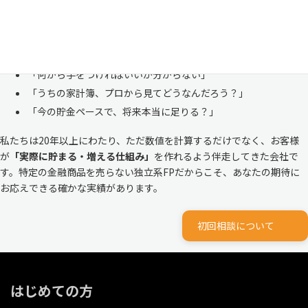
株式会社マイエフピーは、これまでに
30,000件を超えるお客様のリア
ルな家計
と向き合ってきました。
「何から手をつければいいか分からない」
「うちの家計簿、プロから見てどうなんだろう？」
「今の貯金ペースで、将来本当に足りる？」
私たちは20年以上にわたり、ただ数値を計算するだけでなく、お客様
が
「実際に貯まる・増える仕組み」
を作れるよう伴走してきた会社で
す。特定の金融商品を売らない独立系FPだからこそ、あなたの期待に
お応えできる確かな実績があります。
初回相談について
はじめての方