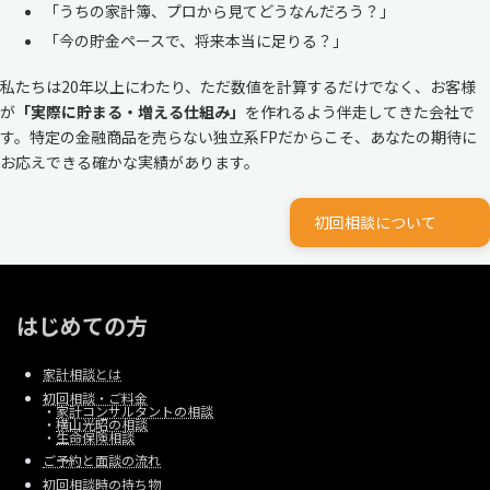
「うちの家計簿、プロから見てどうなんだろう？」
「今の貯金ペースで、将来本当に足りる？」
私たちは20年以上にわたり、ただ数値を計算するだけでなく、お客様
が
「実際に貯まる・増える仕組み」
を作れるよう伴走してきた会社で
す。特定の金融商品を売らない独立系FPだからこそ、あなたの期待に
お応えできる確かな実績があります。
初回相談について
はじめての方
家計相談とは
初回相談・ご料金
・
家計コンサルタントの相談
・
横山光昭の相談
・
生命保険相談
ご予約と面談の流れ
初回相談時の持ち物