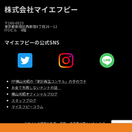
株式会社マイエフピー
〒160-0023
東京都新宿区西新宿6丁目26－12
ITOビル 4階
マイエフピーの公式SNS
FP横山光昭の「家計再生コンサル」の手のウチ
お金で失敗しないホントの話
横山光昭オフィシャルブログ
スタッフブログ
マイエフピーコラム
当サイトの情報を転載、複製、改変等は禁止いたします。
Copyright © 家計相談・家計再生のマイエフピー All Rights Reserved.