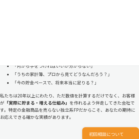
「お金のことは周りに相談しにくい……」 これは私たち日本人にとて
も多い、ごく自然な気持ちです。「自分の家計状況を人に見せるなんて
恥ずかしい」と思われる方もいらっしゃいますが、決してそんなことは
ありません。
株式会社マイエフピーは、これまでに
30,000件を超えるお客様のリア
ルな家計
と向き合ってきました。
「何から手をつければいいか分からない」
「うちの家計簿、プロから見てどうなんだろう？」
「今の貯金ペースで、将来本当に足りる？」
私たちは20年以上にわたり、ただ数値を計算するだけでなく、お客様
が
「実際に貯まる・増える仕組み」
を作れるよう伴走してきた会社で
す。特定の金融商品を売らない独立系FPだからこそ、あなたの期待に
お応えできる確かな実績があります。
初回相談について