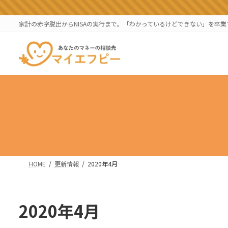
コ
ナ
ン
ビ
家計の赤字脱出からNISAの実行まで。「わかっているけどできない」を卒
テ
ゲ
ン
ー
ツ
シ
へ
ョ
ス
ン
キ
に
ッ
移
プ
動
HOME
更新情報
2020年4月
2020年4月