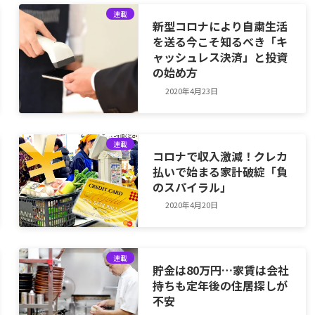
連載
新型コロナにより自粛生活
を送る今こそ知るべき「キ
ャッシュレス決済」と投資
の始め方
2020年4月23日
連載
コロナで収入激減！クレカ
払いで始まる家計破綻「負
のスパイラル」
2020年4月20日
連載
貯金は80万円…家賃は会社
持ちも定年後の住居探しが
不安