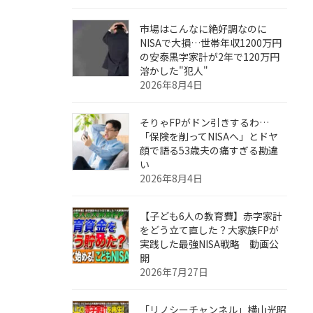
市場はこんなに絶好調なのに
NISAで大損…世帯年収1200万円
の安泰黒字家計が2年で120万円
溶かした"犯人"
2026年8月4日
そりゃFPがドン引きするわ…
「保険を削ってNISAへ」とドヤ
顔で語る53歳夫の痛すぎる勘違
い
2026年8月4日
【子ども6人の教育費】赤字家計
をどう立て直した？大家族FPが
実践した最強NISA戦略 動画公
開
2026年7月27日
「リノシーチャンネル」横山光昭