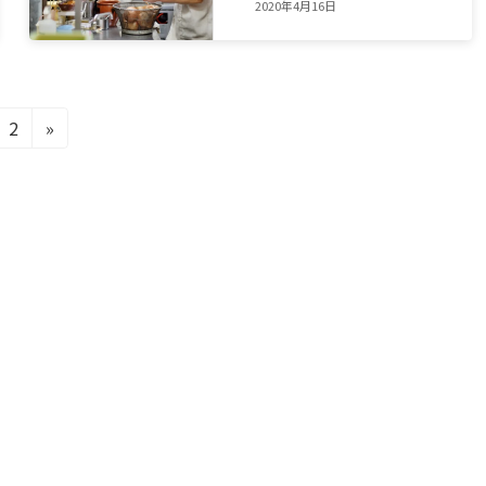
2020年4月16日
固
2
»
定
ペ
ー
ジ