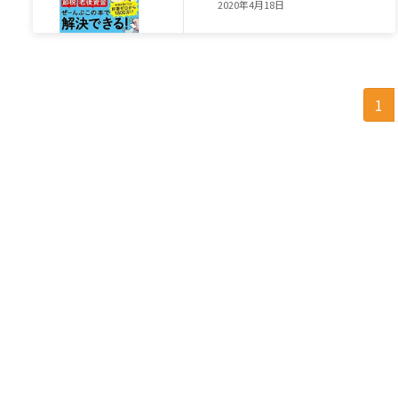
2020年4月18日
投
固
1
定
稿
ペ
の
ー
ジ
ペ
ー
ジ
送
り