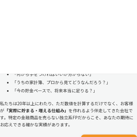
い
「お金のことは周りに相談しにくい……」 これは私たち日本人にとて
も多い、ごく自然な気持ちです。「自分の家計状況を人に見せるなんて
恥ずかしい」と思われる方もいらっしゃいますが、決してそんなことは
ありません。
株式会社マイエフピーは、これまでに
30,000件を超えるお客様のリア
ルな家計
と向き合ってきました。
「何から手をつければいいか分からない」
「うちの家計簿、プロから見てどうなんだろう？」
「今の貯金ペースで、将来本当に足りる？」
私たちは20年以上にわたり、ただ数値を計算するだけでなく、お客様
が
「実際に貯まる・増える仕組み」
を作れるよう伴走してきた会社で
す。特定の金融商品を売らない独立系FPだからこそ、あなたの期待に
お応えできる確かな実績があります。